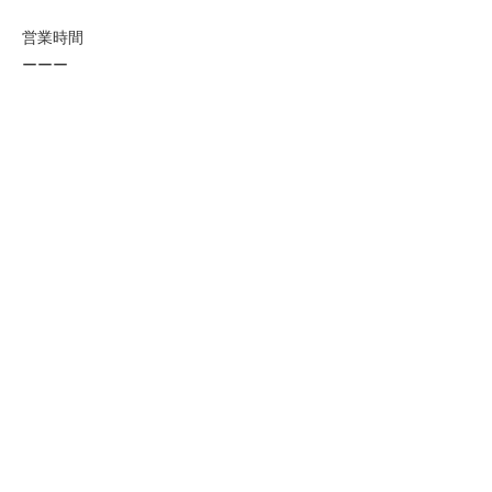
営業時間
​ーーー
支払い方法
現金、クレジットカード（VISA・
Mastercard・American Express・JCB・
Diners Club・Discover）、電子マネー
（iD、QUICPay、交通系ICカード）、
PayPay