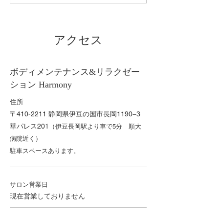
グセッション無料体験の
施！
ご案内
アクセス
ボディメンテナンス&リラクゼー
ション Harmony
住所
〒410-2211 静岡県伊豆の国市長岡1190−3
華パレス201
​（伊豆長岡駅より車で5分 順大
病院近く）
​駐車スペースあります。
サロン営業日
現在営業しておりません